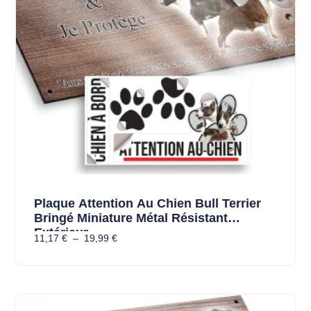
Plaque Attention Au Chien Bull Terrier
Bringé Miniature Métal Résistant
Extérieur
11,17
€
–
19,99
€