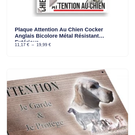
Plaque Attention Au Chien Cocker
Anglais Bicolore Métal Résistant
Extérieur
11,17
€
–
19,99
€