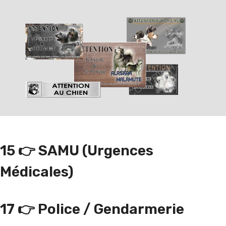
c
h
e
r
c
h
e
r
u
n
15
👉
SAMU (urgences
e
Médicales)
r
a
c
17
👉
Police / Gendarmerie
e