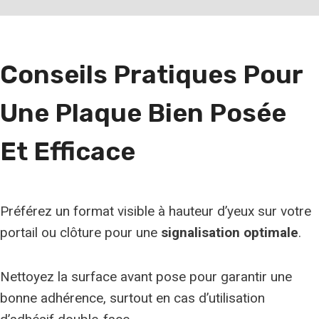
r
u
n
Conseils Pratiques Pour
e
r
Une Plaque Bien Posée
a
c
Et Efficace
e
Préférez un format visible à hauteur d’yeux sur votre
portail ou clôture pour une
signalisation optimale
.
Nettoyez la surface avant pose pour garantir une
bonne adhérence, surtout en cas d’utilisation