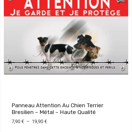
Panneau Attention Au Chien Terrier
Bresilien – Métal – Haute Qualité
P
7,90
€
–
19,90
€
l