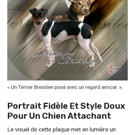
1
1
,
1
7
€
à
1
9
,
« Un Terrier Bresilien posé avec un regard amical. »,
9
9
Portrait Fidèle Et Style Doux
Pour Un Chien Attachant
€
Le visuel de cette plaque met en lumière un