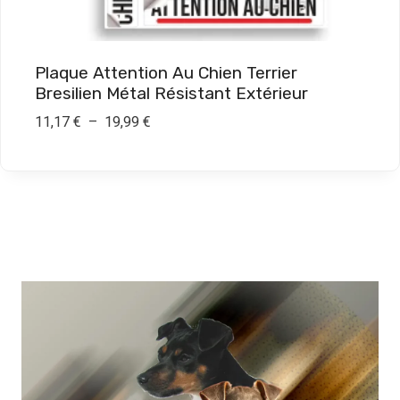
à
1
9
Plaque Attention Au Chien Terrier
,
Bresilien Métal Résistant Extérieur
9
P
11,17
€
–
19,99
€
0
l
a
€
g
e
d
e
p
r
i
x
: