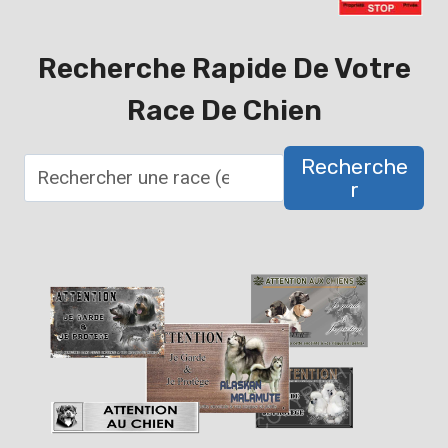
Recherche Rapide De Votre
Race De Chien
Recherche
R
R
e
c
h
e
r
c
h
e