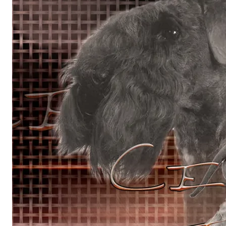
€
à
1
9
,
9
9
€