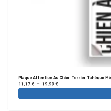
Plaque Attention Au Chien Terrier Tchèque Mé
P
11,17
€
–
19,99
€
l
a
g