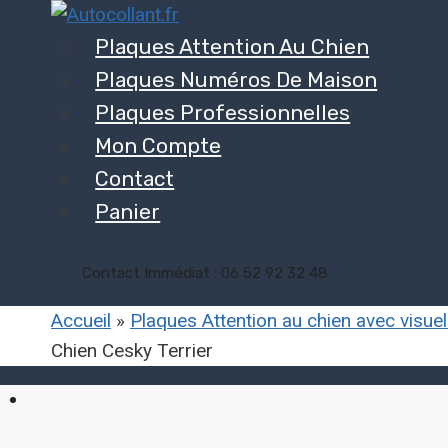
Aller
au
Plaques Attention Au Chien
contenu
Plaques Numéros De Maison
Plaques Professionnelles
Mon Compte
Contact
Panier
Contact Immédiat : 06 52 92 32 48
Accueil
»
Plaques Attention au chien avec visue
Chien Cesky Terrier