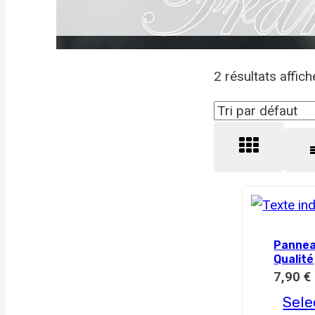
2 résultats affic
Panneau A
Qualité
7,90
€
Sele