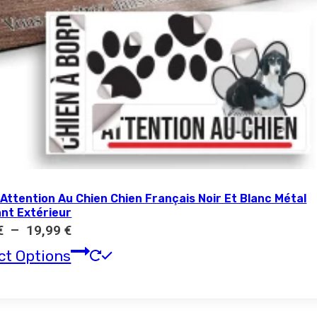
Attention Au Chien Chien Français Noir Et Blanc Métal
ant Extérieur
Plage
€
–
19,99
€
de
Ce
ct Options
prix :
produit
11,17 €
a
à
plusieurs