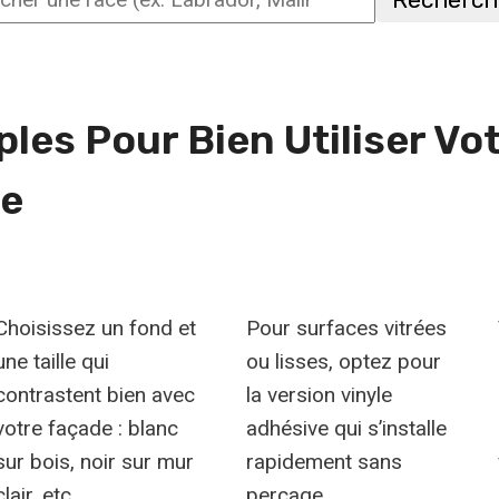
her
les Pour Bien Utiliser Vo
ée
Choisissez un fond et
Pour surfaces vitrées
une taille qui
ou lisses, optez pour
contrastent bien avec
la version vinyle
votre façade : blanc
adhésive qui s’installe
sur bois, noir sur mur
rapidement sans
clair, etc.
perçage.