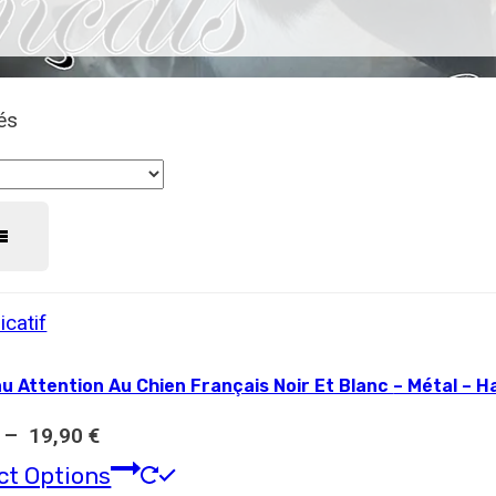
hés
ttention Au Chien Français Noir Et Blanc – Métal – Haute
Plage
–
19,90
€
de
Ce
ct Options