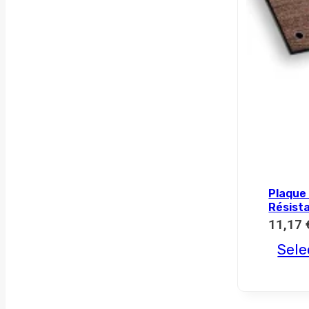
Plaque 
Résist
11,17
Sele