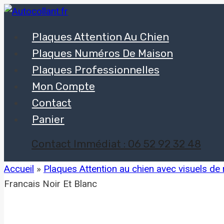
Aller
au
Plaques Attention Au Chien
contenu
Plaques Numéros De Maison
Plaques Professionnelles
Mon Compte
Contact
Panier
Contact Immédiat : 06 52 92 32 48
Accueil
»
Plaques Attention au chien avec visuels de
Francais Noir Et Blanc