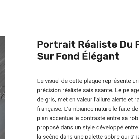
19,99 €
variations.
Les
options
peuvent
Portrait Réaliste Du 
être
Sur Fond Élégant
choisies
sur
la
Le visuel de cette plaque représente u
page
précision réaliste saisissante. Le pelag
du
de gris, met en valeur l’allure alerte et
produit
française. L’ambiance naturelle faite de 
plan accentue le contraste entre sa rob
proposé dans un style développé entre 
la scène dans une palette sobre qui s’h