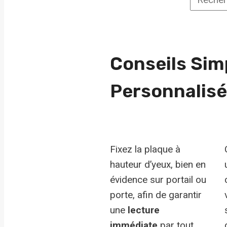
Recherc
une
race
Conseils Simp
Personnalis
Fixez la plaque à
hauteur d’yeux, bien en
évidence sur portail ou
porte, afin de garantir
une
lecture
immédiate
par tout