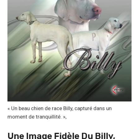
x
:
1
1
,
1
7
€
à
1
9
,
« Un beau chien de race Billy, capturé dans un
9
moment de tranquillité. »,
9
Une Image Fidèle Du Billy,