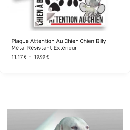
€
à
1
9
Plaque Attention Au Chien Chien Billy
,
Métal Résistant Extérieur
9
P
11,17
€
–
19,99
€
0
l
a
€
g
e
d
e
p
r
i