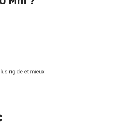
10 Mm ?
lus rigide et mieux
C