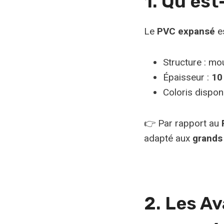
1. Qu’es
Le
PVC expansé
es
Structure : mo
Épaisseur :
10
Coloris disponi
👉 Par rapport au
adapté aux
grands 
2. Les A