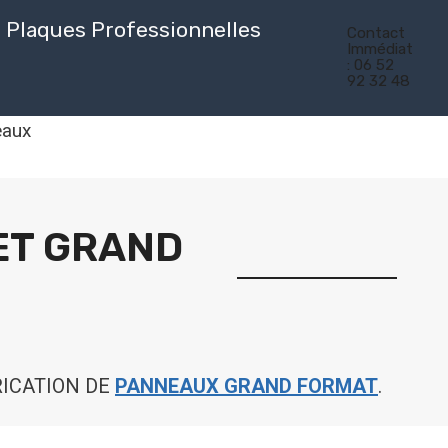
Plaques Professionnelles
Contact
Immédiat
: 06 52
92 32 48
eaux
 ET GRAND
RICATION DE
PANNEAUX GRAND FORMAT
.