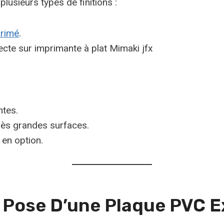
lusieurs types de finitions :
primé
.
cte sur imprimante à plat Mimaki jfx
ntes.
très grandes surfaces.
 en option.
Et Pose D’une Plaque PVC 