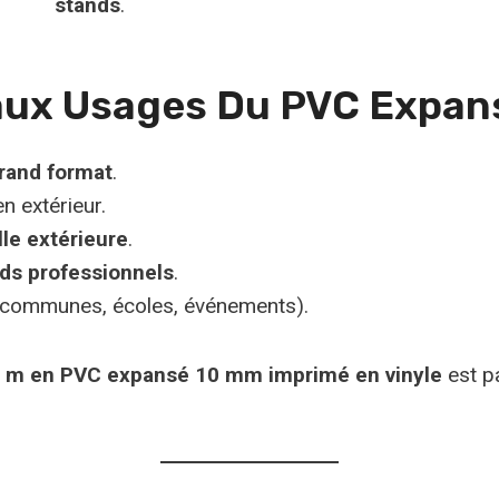
stands
.
paux Usages Du PVC Expa
grand format
.
n extérieur.
lle extérieure
.
nds professionnels
.
communes, écoles, événements).
1 m en PVC expansé 10 mm imprimé en vinyle
est pa