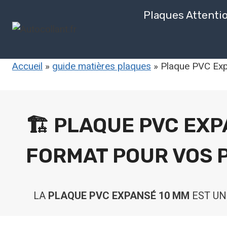
Aller
Plaques Attenti
au
contenu
Accueil
»
guide matières plaques
»
Plaque PVC Exp
🏗️ PLAQUE PVC EXP
FORMAT POUR VOS 
LA
PLAQUE PVC EXPANSÉ 10 MM
EST UN