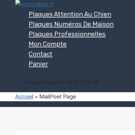
Aller
au
Plaques Attention Au Chien
contenu
Plaques Numéros De Maison
Plaques Professionnelles
Mon Compte
Contact
Panier
Contact Immédiat : 06 52 92 32 48
Accueil
»
MailPoet Page