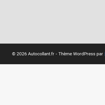
© 2026 Autocollant.fr - Thème WordPress par
Plaques Attention au chien
Plaques Numéros de Maison
Plaques Professionnelles
Mon compte
Contact
Panier