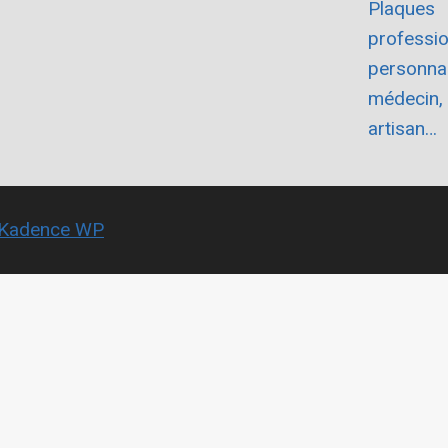
Plaques
professio
personnal
médecin, 
artisan…
Kadence WP