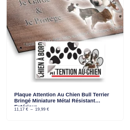
Plaque Attention Au Chien Bull Terrier
Bringé Miniature Métal Résistant
Extérieur
11,17
€
–
19,99
€