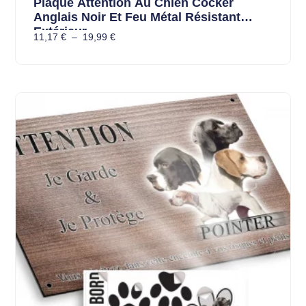
Plaque Attention Au Chien Cocker
Anglais Noir Et Feu Métal Résistant
Extérieur
11,17
€
–
19,99
€