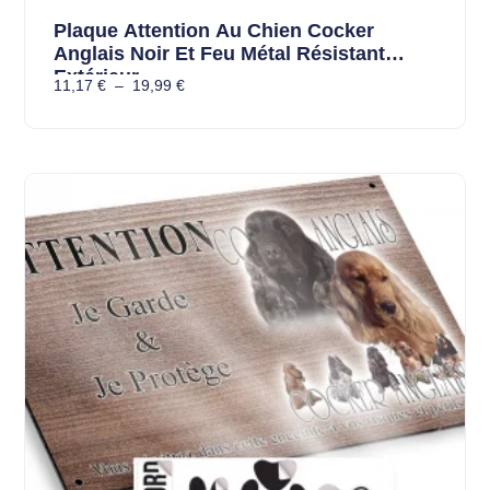
Plaque Attention Au Chien Cocker
Anglais Noir Et Feu Métal Résistant
Extérieur
11,17
€
–
19,99
€