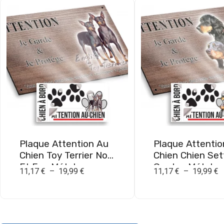
Plaque Attention Au
Plaque Attentio
Chien Toy Terrier Noir
Chien Chien Set
Et Feu Métal
Gordon Métal
11,17
€
–
19,99
€
11,17
€
–
19,99
€
Résistant Extérieur
Résistant Extér