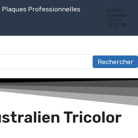
Plaques Professionnelles
Contact
Immédiat
: 06 52
92 32 48
Rechercher
tralien Tricolor