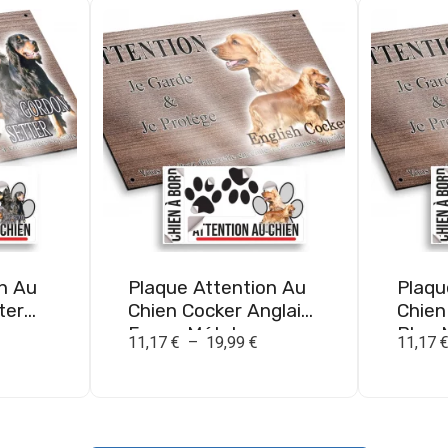
n Au
Plaque Attention Au
Plaqu
ter
Chien Cocker Anglais
Chien
Fauve Métal
Blue 
11,17
€
–
19,99
€
11,17
ieur
Résistant Extérieur
Extér