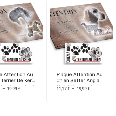
e Attention Au
Plaque Attention Au
 Terrier De Kerry
Chien Setter Anglais
Métal Résistant
Métal Résistant
€
–
19,99
€
11,17
€
–
19,99
€
ieur
Extérieur