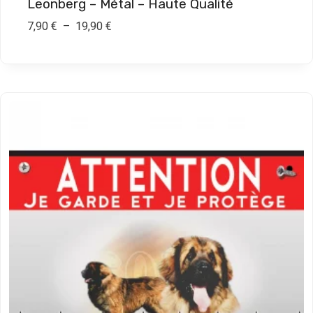
Leonberg – Métal – Haute Qualité
P
7,90
€
–
19,90
€
l
a
g
e
d
e
p
r
i
x
:
7
,
9