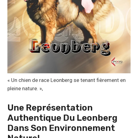
1
,
1
7
€
à
1
9
,
« Un chien de race Leonberg se tenant fièrement en
9
pleine nature. »,
9
Une Représentation
€
Authentique
Du Leonberg
Dans Son Environnement