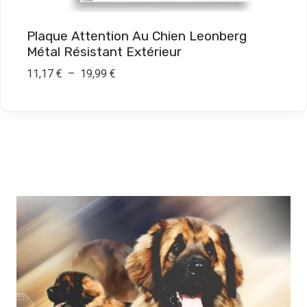
à
1
Plaque Attention Au Chien Leonberg
9
Métal Résistant Extérieur
,
P
11,17
€
–
19,99
€
9
l
9
a
g
€
e
d
e
p
r
i
x
:
1