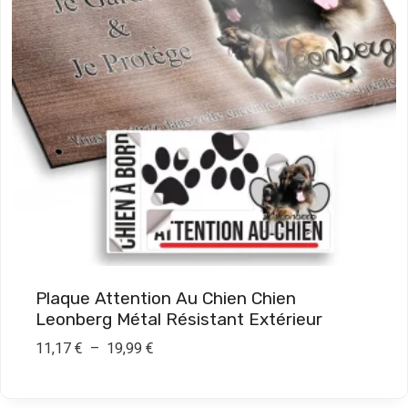
x
:
7
,
9
0
€
à
1
9
Plaque Attention Au Chien Chien
,
Leonberg Métal Résistant Extérieur
9
P
11,17
€
–
19,99
€
0
l
a
€