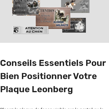
e
r
c
h
e
r
u
n
Conseils Essentiels Pour
e
r
Bien Positionner Votre
a
c
Plaque Leonberg
e