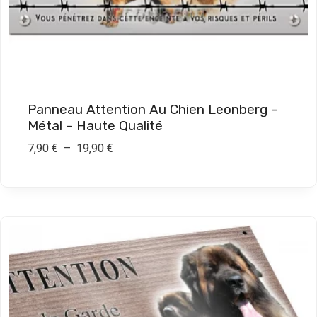
0
€
à
1
9
Panneau Attention Au Chien Leonberg –
,
Métal – Haute Qualité
9
P
7,90
€
–
19,90
€
0
l
a
€
g
e
d
e
p
r
i