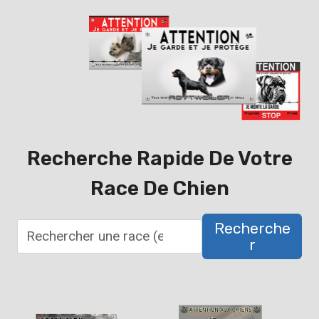
Recherche Rapide De Votre
Race De Chien
Recherche
R
R
e
c
h