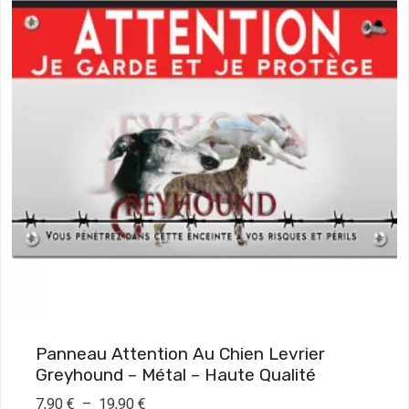
Panneau Attention Au Chien Levrier
Greyhound – Métal – Haute Qualité
P
7,90
€
–
19,90
€