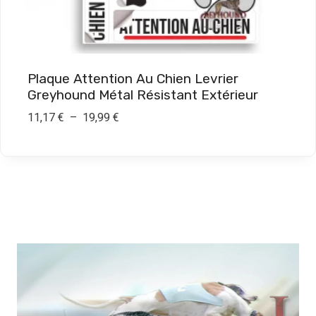
€
à
1
9
Plaque Attention Au Chien Levrier
,
Greyhound Métal Résistant Extérieur
9
P
11,17
€
–
19,99
€
0
l
a
€
g
e
d
e
p
r
i
x