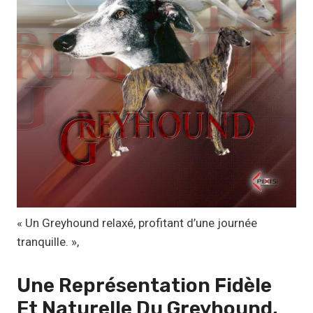
:
1
1
,
1
7
€
à
1
9
,
« Un Greyhound relaxé, profitant d’une journée
9
tranquille. »,
9
Une Représentation Fidèle
€
Et
Naturelle
Du Greyhound,