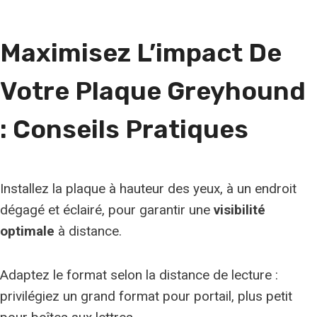
u
n
Maximisez L’impact De
e
r
Votre Plaque Greyhound
a
c
: Conseils Pratiques
e
Installez la plaque à hauteur des yeux, à un endroit
dégagé et éclairé, pour garantir une
visibilité
optimale
à distance.
Adaptez le format selon la distance de lecture :
privilégiez un grand format pour portail, plus petit