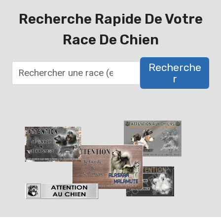
Recherche Rapide De Votre
Race De Chien
Recherche
R
R
e
c
h
e
r
c
h
e
r