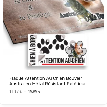
x
:
7
,
9
0
€
à
1
9
Plaque Attention Au Chien Bouvier
,
Australien Métal Résistant Extérieur
9
P
11,17
€
–
19,99
€
0
l
a
€