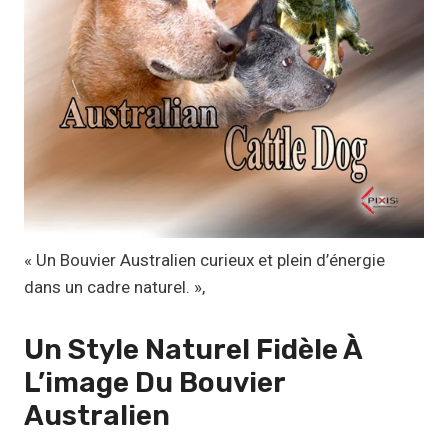
1
,
1
7
€
à
1
9
,
« Un Bouvier Australien curieux et plein d’énergie
9
dans un cadre naturel. »,
9
Un Style Naturel Fidèle À
€
L’image Du
Bouvier
Australien