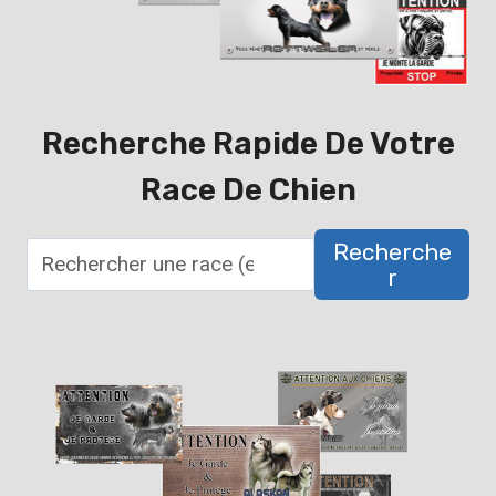
Recherche Rapide De Votre
Race De Chien
Recherche
R
R
e
c
h
e
r
c