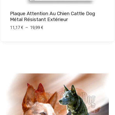
à
1
Plaque Attention Au Chien Cattle Dog
9
Métal Résistant Extérieur
,
P
11,17
€
–
19,99
€
9
l
9
a
g
€
e
d
e
p
r
i
x
:
1