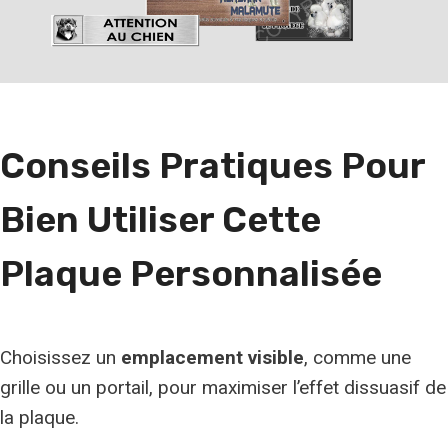
h
e
r
u
n
Conseils Pratiques Pour
e
r
Bien Utiliser Cette
a
c
Plaque Personnalisée
e
Choisissez un
emplacement visible
, comme une
grille ou un portail, pour maximiser l’effet dissuasif de
la plaque.