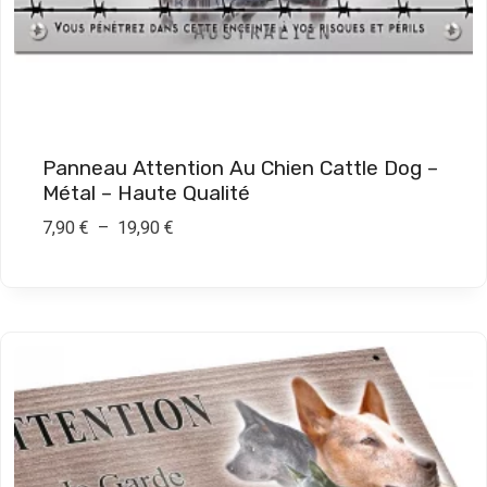
0
€
à
1
9
Panneau Attention Au Chien Cattle Dog –
,
Métal – Haute Qualité
9
P
7,90
€
–
19,90
€
0
l
a
€
g
e
d
e
p
r
i